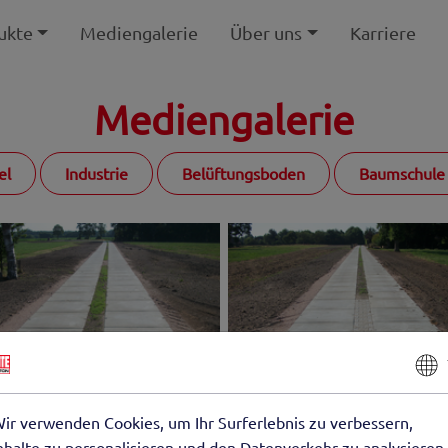
ukte
Mediengalerie
Über uns
Karriere
Mediengalerie
el
Industrie
Belüftungsboden
Baumschule
ir verwenden Cookies, um Ihr Surferlebnis zu verbessern,
nhalte zu personalisieren und den Datenverkehr zu analysieren.