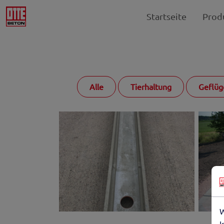
Startseite
Prod
Alle
Tierhaltung
Geflüg
W
I