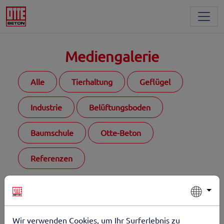
Toggl
Mediengalerie
Alle
Tierhaltung
Geflügel
Industrie
Belüftungsboden
Baumschule
Otte-Beton
Referenzen
Wir verwenden Cookies, um Ihr Surferlebnis zu